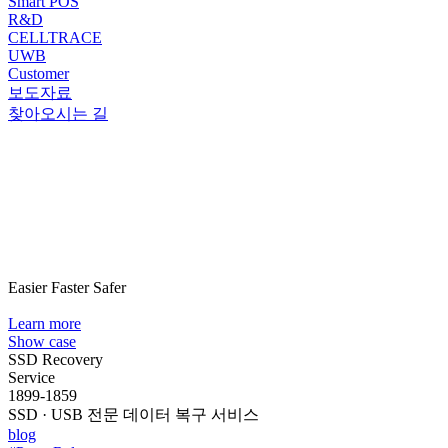
Smart POS
R&D
CELLTRACE
UWB
Customer
보도자료
찾아오시는 길
Easier Faster Safer
Learn more
Show case
SSD Recovery
Service
1899-1859
SSD · USB 전문 데이터 복구 서비스
blog